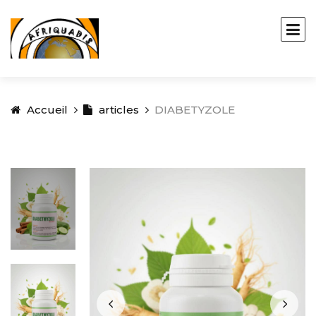
Accueil
articles
DIABETYZOLE